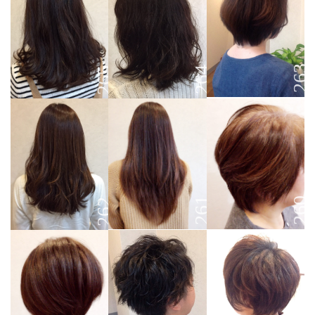
263
264
265
260
261
262