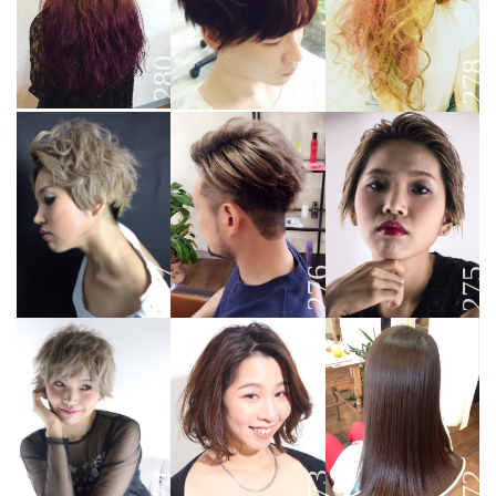
280
279
278
277
276
275
272
273
274