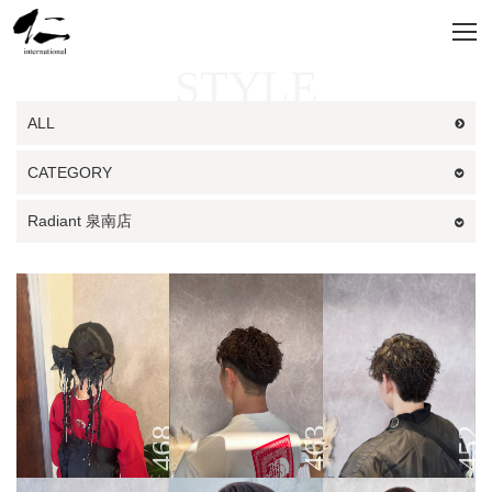
STYLE
ALL
CATEGORY
Radiant 泉南店
452
463
468