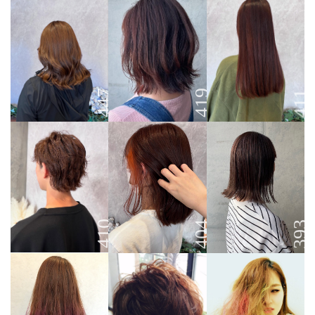
447
419
411
410
404
393