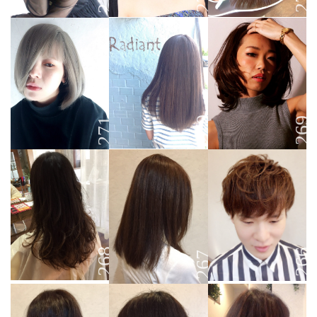
270
269
271
268
266
267