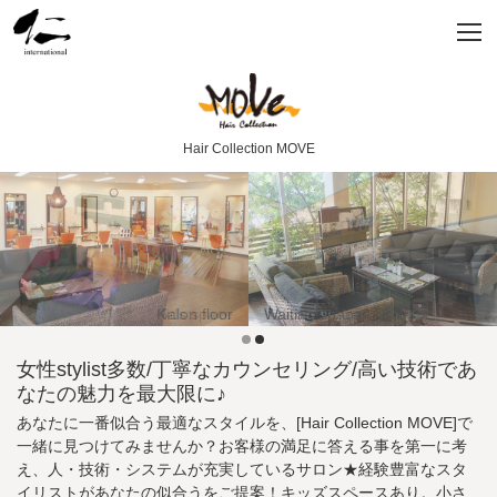
Hair Collection MOVE
Kids space
Salon floor
Waiting space
Salon outside
女性stylist多数/丁寧なカウンセリング/高い技術であ
なたの魅力を最大限に♪
あなたに一番似合う最適なスタイルを、[Hair Collection MOVE]で
一緒に見つけてみませんか？お客様の満足に答える事を第一に考
え、人・技術・システムが充実しているサロン★経験豊富なスタ
イリストがあなたの似合うをご提案！キッズスペースあり。小さ