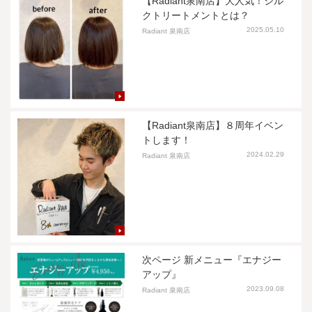
【Radiant泉南店】大人気！シル
クトリートメントとは？
2025.05.10
Radiant 泉南店
【Radiant泉南店】８周年イベン
トします！
2024.02.29
Radiant 泉南店
次ページ 新メニュー『エナジー
アップ』
2023.09.08
Radiant 泉南店