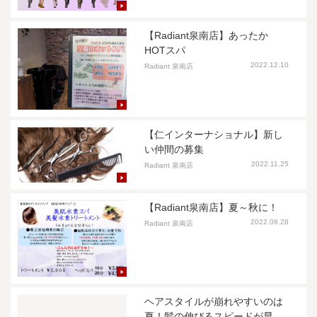
【Radiant泉南店】あったか
HOTスパ
2022.12.10
Radiant 泉南店
【仁インターナショナル】新し
い仲間の募集
2022.11.25
Radiant 泉南店
【Radiant泉南店】夏～秋に！
2022.08.28
Radiant 泉南店
ヘアスタイルが崩れやすいのは
夏！髪の伸びるスピードが早