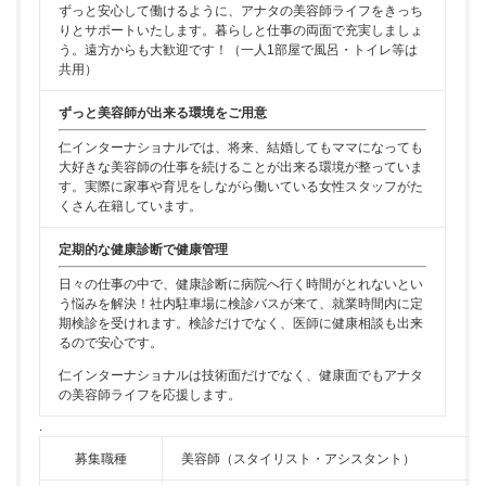
ずっと安心して働けるように、アナタの美容師ライフをきっち
りとサポートいたします。暮らしと仕事の両面で充実しましょ
う。遠方からも大歓迎です！（一人1部屋で風呂・トイレ等は
共用）
ずっと美容師が出来る環境をご用意
仁インターナショナルでは、将来、結婚してもママになっても
大好きな美容師の仕事を続けることが出来る環境が整っていま
す。実際に家事や育児をしながら働いている女性スタッフがた
くさん在籍しています。
定期的な健康診断で健康管理
日々の仕事の中で、健康診断に病院へ行く時間がとれないとい
う悩みを解決！社内駐車場に検診バスが来て、就業時間内に定
期検診を受けれます。検診だけでなく、医師に健康相談も出来
るので安心です。
仁インターナショナルは技術面だけでなく、健康面でもアナタ
の美容師ライフを応援します。
.
募集職種
美容師（スタイリスト・アシスタント）