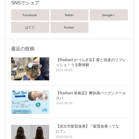
SNSでシェア
Facebook
Twitter
Google+
はてブ
Pocket
最近の投稿
【Radiant かつらぎ店】髪と頭皮のリフレ
ッシュ！うる艶体験
2026.08.05
【Radiant 泉南店】爽快感バツグンクール
スパ
2026.08.05
【岩出市髪質改善】『髪質改善ってな
に？』
2026.08.02