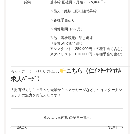
給与
基本給 正社員（月給）175,000円～
※能力・経験に応じ随時昇給
※各種手当あり
※研修期間（3ヶ月）
※他、当社規定に準じ考慮
〈令和5年の給与例〉
アシスタント 280,000円（各種手当て含む）
スタイリスト 610,000円（各種手当て含む）
…
こちら（仁ｲﾝﾀｰﾅｼｮﾅﾙ
もっと詳しくしりたい方は
求人ﾍﾟｰｼﾞ）
人財育成カリキュラムや先輩からのメッセージなど、仁インターナシ
ョナルの魅力をお伝えします！
Radiant 泉南店 の記事一覧へ
BACK
NEXT