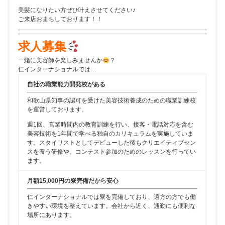
美髪になりたい方ぜひ叶えさせてください♪
ご来店おまちしております！！
求人募集
一緒に美容師を楽しみませんか
？
仁インターナショナルでは…
自社の職業能力開発校がある
和歌山県知事の認可を受けた美容技術養成のための職業訓練校
を運営しております。
週1回、営業時間内の教育訓練を行い、接客・電話対応を含む
美容技術を1年間で学べる独自のカリキュラムを実施していま
す。スタイリストとしてデビューした後もクリエイティブセン
スを養う研修や、コンテスト参加のためのレッスンを行ってい
ます。
月額15,000円の寮完備だから安心
仁インターナショナルでは寮を完備しており、遠方の方でも働
きやすい環境を整えています。会社から近く、通勤にも便利な
場所にあります。