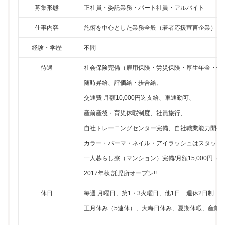
募集形態
正社員・委託業務・パート社員・アルバイト
仕事内容
施術を中心とした業務全般（若者応援宣言企業）
経験・学歴
不問
待遇
社会保険完備（雇用保険・労災保険・厚生年金・健
随時昇給、評価給・歩合給、
交通費 月額10,000円迄支給、車通勤可、
産前産後・育児休暇制度、社員旅行、
自社トレーニングセンター完備、自社職業能力開発
カラー・パーマ・ネイル・アイラッシュはスタッフ
一人暮らし寮（マンション）完備/月額15,000円（
2017年秋 託児所オープン!!
休日
毎週 月曜日、第1・3火曜日、他1日 週休2日制
正月休み（5連休）、大晦日休み、夏期休暇、産前