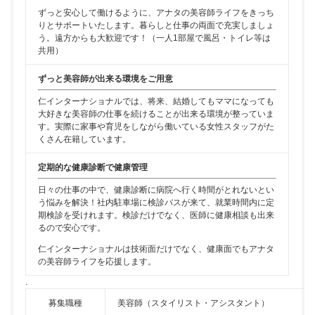
ずっと安心して働けるように、アナタの美容師ライフをきっち
りとサポートいたします。暮らしと仕事の両面で充実しましょ
う。遠方からも大歓迎です！（一人1部屋で風呂・トイレ等は
共用）
ずっと美容師が出来る環境をご用意
仁インターナショナルでは、将来、結婚してもママになっても
大好きな美容師の仕事を続けることが出来る環境が整っていま
す。実際に家事や育児をしながら働いている女性スタッフがた
くさん在籍しています。
定期的な健康診断で健康管理
日々の仕事の中で、健康診断に病院へ行く時間がとれないとい
う悩みを解決！社内駐車場に検診バスが来て、就業時間内に定
期検診を受けれます。検診だけでなく、医師に健康相談も出来
るので安心です。
仁インターナショナルは技術面だけでなく、健康面でもアナタ
の美容師ライフを応援します。
.
募集職種
美容師（スタイリスト・アシスタント）