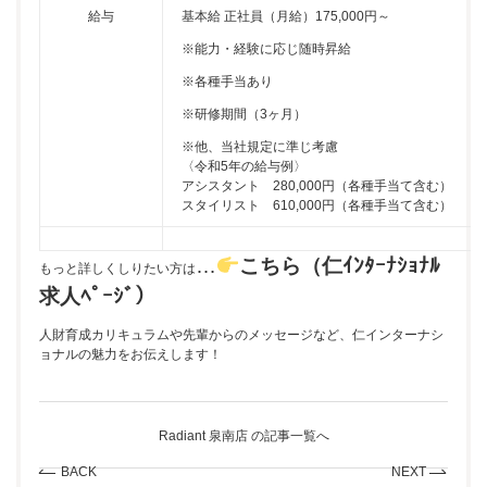
給与
基本給 正社員（月給）175,000円～
※能力・経験に応じ随時昇給
※各種手当あり
※研修期間（3ヶ月）
※他、当社規定に準じ考慮
〈令和5年の給与例〉
アシスタント 280,000円（各種手当て含む）
スタイリスト 610,000円（各種手当て含む）
…
こちら（仁ｲﾝﾀｰﾅｼｮﾅﾙ
もっと詳しくしりたい方は
求人ﾍﾟｰｼﾞ）
人財育成カリキュラムや先輩からのメッセージなど、仁インターナシ
ョナルの魅力をお伝えします！
Radiant 泉南店 の記事一覧へ
BACK
NEXT