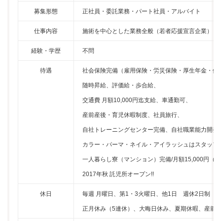
募集形態
正社員・委託業務・パート社員・アルバイト
仕事内容
施術を中心とした業務全般（若者応援宣言企業）
経験・学歴
不問
待遇
社会保険完備（雇用保険・労災保険・厚生年金・健
随時昇給、評価給・歩合給、
交通費 月額10,000円迄支給、車通勤可、
産前産後・育児休暇制度、社員旅行、
自社トレーニングセンター完備、自社職業能力開発
カラー・パーマ・ネイル・アイラッシュはスタッフ
一人暮らし寮（マンション）完備/月額15,000円（
2017年秋 託児所オープン!!
休日
毎週 月曜日、第1・3火曜日、他1日 週休2日制
正月休み（5連休）、大晦日休み、夏期休暇、産前