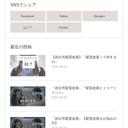
SNSでシェア
Facebook
Twitter
Google+
はてブ
Pocket
最近の投稿
【岩出市髪質改善】『髪質改善って何する
の』
2026.08.09
『岩出市髪質改善』『髪質改善とトリート
メント』
2026.08.08
『岩出市髪質改善』【髪質改善をお悩みの
方】
2026.08.07