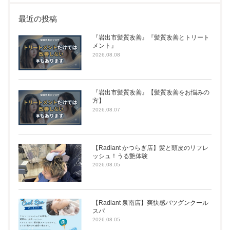
最近の投稿
『岩出市髪質改善』『髪質改善とトリート
メント』
2026.08.08
『岩出市髪質改善』【髪質改善をお悩みの
方】
2026.08.07
【Radiant かつらぎ店】髪と頭皮のリフレ
ッシュ！うる艶体験
2026.08.05
【Radiant 泉南店】爽快感バツグンクール
スパ
2026.08.05