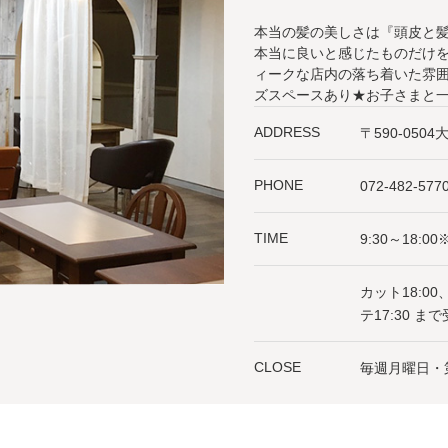
本当の髪の美しさは『頭皮と髪の
本当に良いと感じたものだけを
ィークな店内の落ち着いた雰囲
ズスペースあり★お子さまと一
ADDRESS
〒590-050
PHONE
072-482-577
TIME
9:30～18:
カット18:0
テ17:30 ま
CLOSE
毎週月曜日・