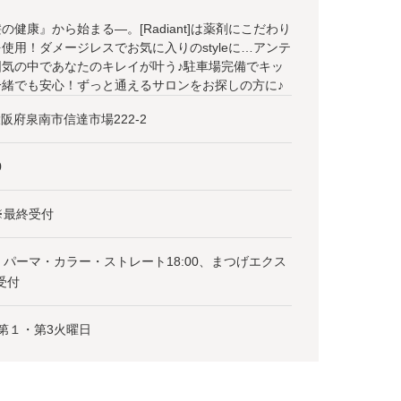
健康』から始まる―。[Radiant]は薬剤にこだわり
使用！ダメージレスでお気に入りのstyleに…アンテ
気の中であなたのキレイが叶う♪駐車場完備でキッ
緒でも安心！ずっと通えるサロンをお探しの方に♪
4大阪府泉南市信達市場222-2
0
00※最終受付
0、パーマ・カラー・ストレート18:00、まつげエクス
で受付
第１・第3火曜日