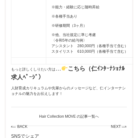
※能力・経験に応じ随時昇給
※各種手当あり
※研修期間（3ヶ月）
※他、当社規定に準じ考慮
〈令和5年の給与例〉
アシスタント 280,000円（各種手当て含む）
スタイリスト 610,000円（各種手当て含む）
…
こちら（仁ｲﾝﾀｰﾅｼｮﾅﾙ
もっと詳しくしりたい方は
求人ﾍﾟｰｼﾞ）
人財育成カリキュラムや先輩からのメッセージなど、仁インターナシ
ョナルの魅力をお伝えします！
Hair Collection MOVE の記事一覧へ
BACK
NEXT
SNSでシェア