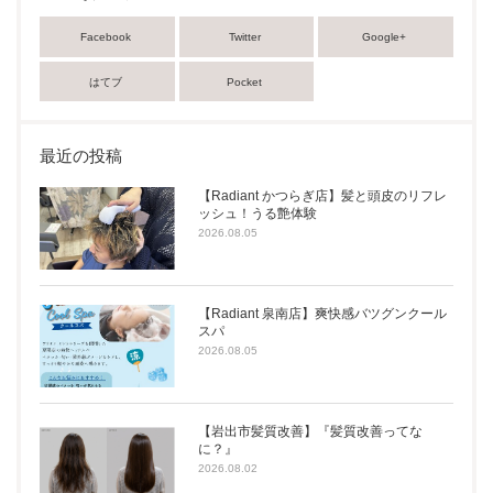
Facebook
Twitter
Google+
はてブ
Pocket
最近の投稿
【Radiant かつらぎ店】髪と頭皮のリフレ
ッシュ！うる艶体験
2026.08.05
【Radiant 泉南店】爽快感バツグンクール
スパ
2026.08.05
【岩出市髪質改善】『髪質改善ってな
に？』
2026.08.02