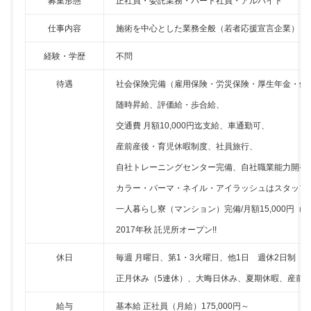
募集形態
正社員・委託業務・パート社員・アルバイト
仕事内容
施術を中心とした業務全般（若者応援宣言企業）
経験・学歴
不問
待遇
社会保険完備（雇用保険・労災保険・厚生年金・健
随時昇給、評価給・歩合給、
交通費 月額10,000円迄支給、車通勤可、
産前産後・育児休暇制度、社員旅行、
自社トレーニングセンター完備、自社職業能力開発
カラー・パーマ・ネイル・アイラッシュはスタッフ
一人暮らし寮（マンション）完備/月額15,000円（
2017年秋 託児所オープン!!
休日
毎週 月曜日、第1・3火曜日、他1日 週休2日制
正月休み（5連休）、大晦日休み、夏期休暇、産前
給与
基本給 正社員（月給）175,000円～