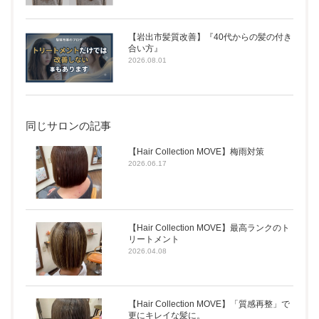
【岩出市髪質改善】『40代からの髪の付き
合い方』
2026.08.01
同じサロンの記事
【Hair Collection MOVE】梅雨対策
2026.06.17
【Hair Collection MOVE】最高ランクのト
リートメント
2026.04.08
【Hair Collection MOVE】「質感再整」で
更にキレイな髪に。