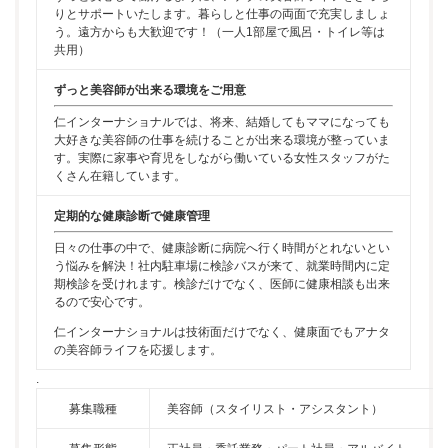
りとサポートいたします。暮らしと仕事の両面で充実しましょ
う。遠方からも大歓迎です！（一人1部屋で風呂・トイレ等は
共用）
ずっと美容師が出来る環境をご用意
仁インターナショナルでは、将来、結婚してもママになっても
大好きな美容師の仕事を続けることが出来る環境が整っていま
す。実際に家事や育児をしながら働いている女性スタッフがた
くさん在籍しています。
定期的な健康診断で健康管理
日々の仕事の中で、健康診断に病院へ行く時間がとれないとい
う悩みを解決！社内駐車場に検診バスが来て、就業時間内に定
期検診を受けれます。検診だけでなく、医師に健康相談も出来
るので安心です。
仁インターナショナルは技術面だけでなく、健康面でもアナタ
の美容師ライフを応援します。
.
募集職種
美容師（スタイリスト・アシスタント）