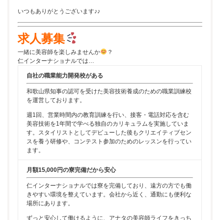
いつもありがとうございます♪♪
求人募集
一緒に美容師を楽しみませんか
？
仁インターナショナルでは…
自社の職業能力開発校がある
和歌山県知事の認可を受けた美容技術養成のための職業訓練校
を運営しております。
週1回、営業時間内の教育訓練を行い、接客・電話対応を含む
美容技術を1年間で学べる独自のカリキュラムを実施していま
す。スタイリストとしてデビューした後もクリエイティブセン
スを養う研修や、コンテスト参加のためのレッスンを行ってい
ます。
月額15,000円の寮完備だから安心
仁インターナショナルでは寮を完備しており、遠方の方でも働
きやすい環境を整えています。会社から近く、通勤にも便利な
場所にあります。
ずっと安心して働けるように、アナタの美容師ライフをきっち