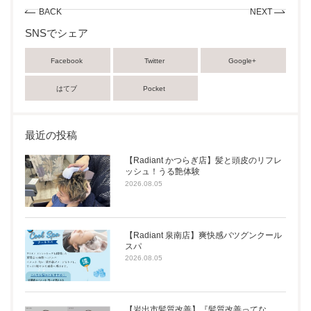
BACK
NEXT
SNSでシェア
Facebook
Twitter
Google+
はてブ
Pocket
最近の投稿
【Radiant かつらぎ店】髪と頭皮のリフレ
ッシュ！うる艶体験
2026.08.05
【Radiant 泉南店】爽快感バツグンクール
スパ
2026.08.05
【岩出市髪質改善】『髪質改善ってな