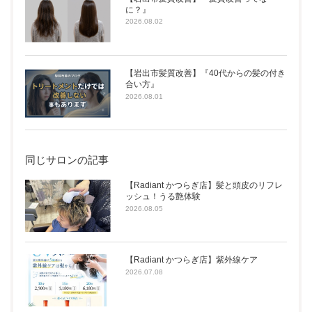
に？』
2026.08.02
【岩出市髪質改善】『40代からの髪の付き
合い方』
2026.08.01
同じサロンの記事
【Radiant かつらぎ店】髪と頭皮のリフレ
ッシュ！うる艶体験
2026.08.05
【Radiant かつらぎ店】紫外線ケア
2026.07.08