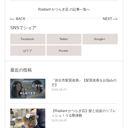
Radiant かつらぎ店 の記事一覧へ
BACK
NEXT
SNSでシェア
Facebook
Twitter
Google+
はてブ
Pocket
最近の投稿
『岩出市髪質改善』【髪質改善をお悩みの
方】
2026.08.07
【Radiant かつらぎ店】髪と頭皮のリフレ
ッシュ！うる艶体験
2026.08.05