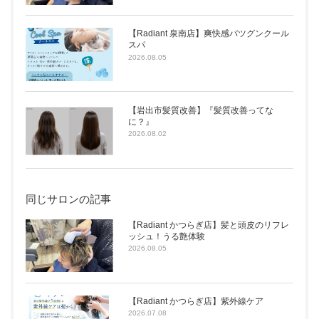
【Radiant 泉南店】爽快感バツグンクール
スパ
2026.08.05
【岩出市髪質改善】『髪質改善ってな
に？』
2026.08.02
同じサロンの記事
【Radiant かつらぎ店】髪と頭皮のリフレ
ッシュ！うる艶体験
2026.08.05
【Radiant かつらぎ店】紫外線ケア
2026.07.08