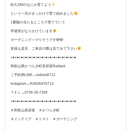
松久GMのなにか育てよう
という一言がきっかけで育て始めました
1番陽の当たるところで育てていて
早速実がなりかけています
ガーデニングハマりそうです🫣🫣
皆様も是非、ご来店の際は見てみて下さい
○●○●○●○●○●○●○●○●○●○●○●○●○●○●○●○●
和歌山県かつらぎ町美容室Radiant
ご予約用LINE→radiant0713
Instagram→RADIANT0713
ＴＥＬ→0736-26-7289
○●○●○●○●○●○●○●○●○●○●○●○●○●○●○●○●
＃和歌山美容室 ＃かつらぎ町
＃インテリア ＃トマト ＃ガーデニング