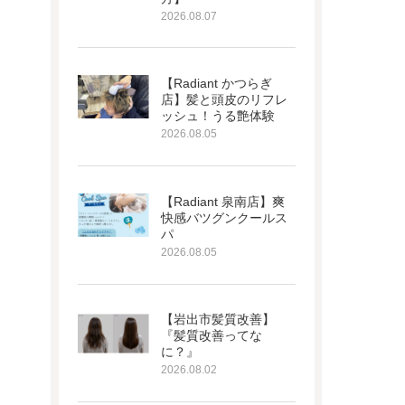
2026.08.07
【Radiant かつらぎ
店】髪と頭皮のリフレ
ッシュ！うる艶体験
2026.08.05
【Radiant 泉南店】爽
快感バツグンクールス
パ
2026.08.05
【岩出市髪質改善】
『髪質改善ってな
に？』
2026.08.02