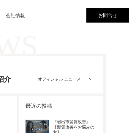
お問合せ
会社情報
EWS
紹介
オフィシャル ニュース
最近の投稿
『岩出市髪質改善』
【髪質改善をお悩みの
方】