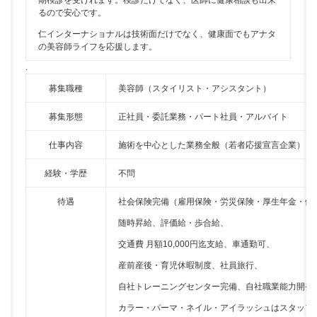
期検診を受けれます。検診だけでなく、医師に健康相談も出来
るので安心です。
仁インターナショナルは技術面だけでなく、健康面でもアナタ
の美容師ライフを応援します。
.
募集職種
美容師（スタイリスト・アシスタント）
募集形態
正社員・委託業務・パート社員・アルバイト
仕事内容
施術を中心とした業務全般（若者応援宣言企業）
経験・学歴
不問
待遇
社会保険完備（雇用保険・労災保険・厚生年金・健
随時昇給、評価給・歩合給、
交通費 月額10,000円迄支給、車通勤可、
産前産後・育児休暇制度、社員旅行、
自社トレーニングセンター完備、自社職業能力開発
カラー・パーマ・ネイル・アイラッシュはスタッフ