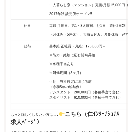
一人暮らし寮（マンション）完備/月額15,000円（
2017年秋 託児所オープン!!
休日
毎週 月曜日、第1・3火曜日、他1日 週休2日制
正月休み（5連休）、大晦日休み、夏期休暇、産前
給与
基本給 正社員（月給）175,000円～
※能力・経験に応じ随時昇給
※各種手当あり
※研修期間（3ヶ月）
※他、当社規定に準じ考慮
〈令和5年の給与例〉
アシスタント 280,000円（各種手当て含む）
スタイリスト 610,000円（各種手当て含む）
…
こちら（仁ｲﾝﾀｰﾅｼｮﾅﾙ
もっと詳しくしりたい方は
求人ﾍﾟｰｼﾞ）