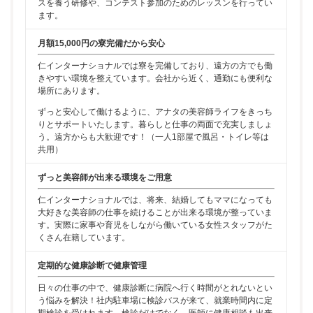
スを養う研修や、コンテスト参加のためのレッスンを行ってい
ます。
月額15,000円の寮完備だから安心
仁インターナショナルでは寮を完備しており、遠方の方でも働
きやすい環境を整えています。会社から近く、通勤にも便利な
場所にあります。
ずっと安心して働けるように、アナタの美容師ライフをきっち
りとサポートいたします。暮らしと仕事の両面で充実しましょ
う。遠方からも大歓迎です！（一人1部屋で風呂・トイレ等は
共用）
ずっと美容師が出来る環境をご用意
仁インターナショナルでは、将来、結婚してもママになっても
大好きな美容師の仕事を続けることが出来る環境が整っていま
す。実際に家事や育児をしながら働いている女性スタッフがた
くさん在籍しています。
定期的な健康診断で健康管理
日々の仕事の中で、健康診断に病院へ行く時間がとれないとい
う悩みを解決！社内駐車場に検診バスが来て、就業時間内に定