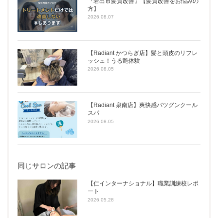
『岩出市髪質改善』【髪質改善をお悩みの
方】
2026.08.07
【Radiant かつらぎ店】髪と頭皮のリフレ
ッシュ！うる艶体験
2026.08.05
【Radiant 泉南店】爽快感バツグンクール
スパ
2026.08.05
同じサロンの記事
【仁インターナショナル】職業訓練校レポ
ート
2026.05.28