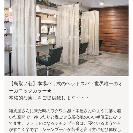
【鳥取ノ荘】本場バリ式のヘッドスパ・世界唯一のオ
ーガニックカラー★
本格的な癒しをご提供致します・・・
雑貨屋さんに来た時のワクワク感・本屋さんのように落ち着
いた空間で。ゆったりと過ごせる居心地のいい半個室になっ
てます。フラットになるシャンプー台は、寝ているようで首
がすごく楽です！シャンプー台が苦手と言う方にぜひ体験し