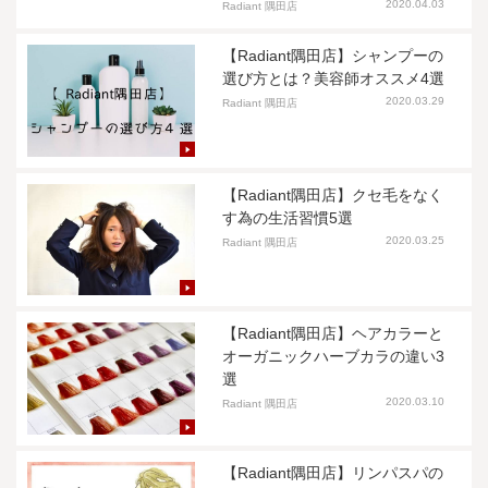
2020.04.03
Radiant 隅田店
【Radiant隅田店】シャンプーの
選び方とは？美容師オススメ4選
2020.03.29
Radiant 隅田店
【Radiant隅田店】クセ毛をなく
す為の生活習慣5選
2020.03.25
Radiant 隅田店
【Radiant隅田店】ヘアカラーと
オーガニックハーブカラの違い3
選
2020.03.10
Radiant 隅田店
【Radiant隅田店】リンパスパの