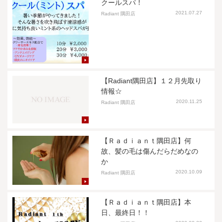
クールスパ！
2021.07.27
Radiant 隅田店
【Radiant隅田店】１２月先取り
情報☆
2020.11.25
Radiant 隅田店
【Ｒａｄｉａｎｔ隅田店】何
故、髪の毛は傷んだらだめなの
か
2020.10.09
Radiant 隅田店
【Ｒａｄｉａｎｔ隅田店】本
日、最終日！！