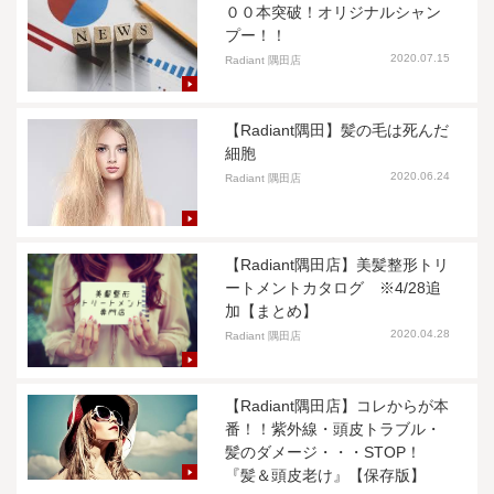
００本突破！オリジナルシャン
プー！！
2020.07.15
Radiant 隅田店
【Radiant隅田】髪の毛は死んだ
細胞
2020.06.24
Radiant 隅田店
【Radiant隅田店】美髪整形トリ
ートメントカタログ ※4/28追
加【まとめ】
2020.04.28
Radiant 隅田店
【Radiant隅田店】コレからが本
番！！紫外線・頭皮トラブル・
髪のダメージ・・・STOP！
『髪＆頭皮老け』【保存版】