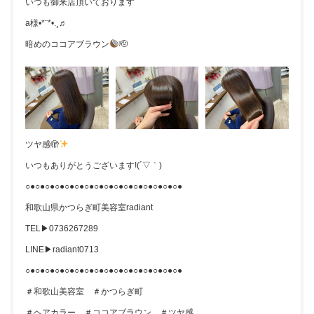
いつも御来店頂いております
a様•*¨*•.¸♬︎
暗めのココアブラウン
🫡
ツヤ感🫣
いつもありがとうございます!(´▽｀)
○●○●○●○●○●○●○●○●○●○●○●○●○●○●○●○●
和歌山県かつらぎ町美容室radiant
TEL▶︎0736267289
LINE▶︎radiant0713
○●○●○●○●○●○●○●○●○●○●○●○●○●○●○●○●
＃和歌山美容室 ＃かつらぎ町
＃ヘアカラー ＃ココアブラウン ＃ツヤ感