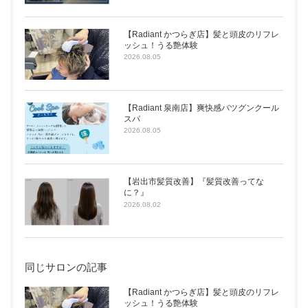
【Radiant かつらぎ店】髪と頭皮のリフレ
ッシュ！うる艶体験
2026.08.05
【Radiant 泉南店】爽快感バツグンクール
スパ
2026.08.05
【岩出市髪質改善】『髪質改善ってな
に？』
2026.08.02
同じサロンの記事
【Radiant かつらぎ店】髪と頭皮のリフレ
ッシュ！うる艶体験