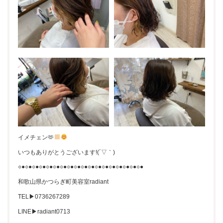
イメチェン🫶
いつもありがとうございます!(´▽｀)
○●○●○●○●○●○●○●○●○●○●○●○●○●○●○●○●○●○●
和歌山県かつらぎ町美容室radiant
TEL▶︎0736267289
LINE▶︎radiant0713