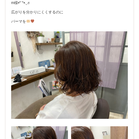
m様•*¨*•.¸♬︎
広がりを分かりにくくするのに
パーマを