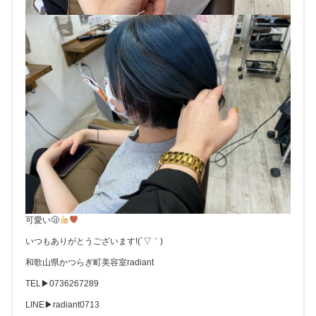
可愛い🫢
いつもありがとうございます!(´▽｀)
和歌山県かつらぎ町美容室radiant
TEL▶︎0736267289
LINE▶︎radiant0713