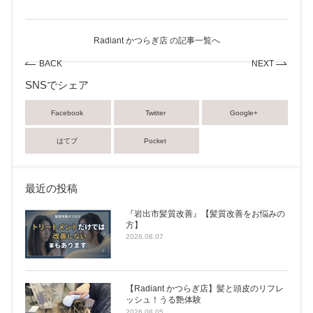
Radiant かつらぎ店 の記事一覧へ
BACK
NEXT
SNSでシェア
Facebook
Twitter
Google+
はてブ
Pocket
最近の投稿
『岩出市髪質改善』【髪質改善をお悩みの
方】
2026.08.07
【Radiant かつらぎ店】髪と頭皮のリフレ
ッシュ！うる艶体験
2026.08.05