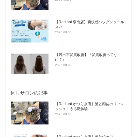
【Radiant 泉南店】爽快感バツグンクール
スパ
2026.08.05
【岩出市髪質改善】『髪質改善ってな
に？』
2026.08.02
同じサロンの記事
【Radiant かつらぎ店】髪と頭皮のリフレ
ッシュ！うる艶体験
2026.08.05
【Radiant かつらぎ店】紫外線ケア