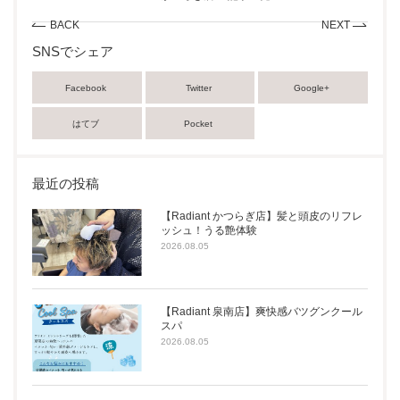
BACK
NEXT
SNSでシェア
Facebook
Twitter
Google+
はてブ
Pocket
最近の投稿
【Radiant かつらぎ店】髪と頭皮のリフレ
ッシュ！うる艶体験
2026.08.05
【Radiant 泉南店】爽快感バツグンクール
スパ
2026.08.05