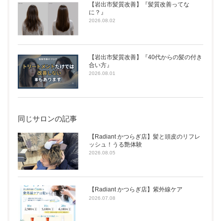
【岩出市髪質改善】『髪質改善ってな
に？』
2026.08.02
【岩出市髪質改善】『40代からの髪の付き
合い方』
2026.08.01
同じサロンの記事
【Radiant かつらぎ店】髪と頭皮のリフレ
ッシュ！うる艶体験
2026.08.05
【Radiant かつらぎ店】紫外線ケア
2026.07.08