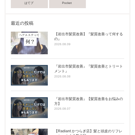
はてブ
Pocket
最近の投稿
【岩出市髪質改善】『髪質改善って何する
の』
2026.08.09
『岩出市髪質改善』『髪質改善とトリート
メント』
2026.08.08
『岩出市髪質改善』【髪質改善をお悩みの
方】
2026.08.07
【Radiant かつらぎ店】髪と頭皮のリフレ