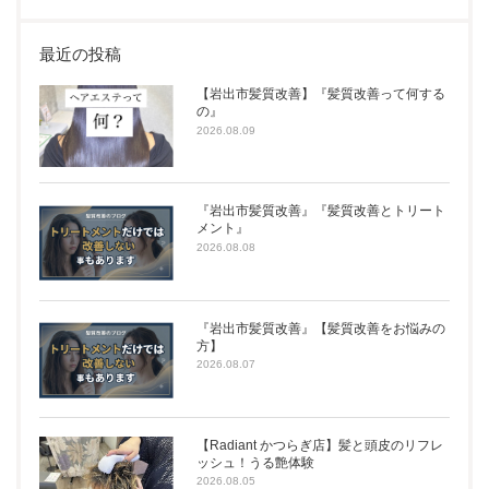
最近の投稿
【岩出市髪質改善】『髪質改善って何する
の』
2026.08.09
『岩出市髪質改善』『髪質改善とトリート
メント』
2026.08.08
『岩出市髪質改善』【髪質改善をお悩みの
方】
2026.08.07
【Radiant かつらぎ店】髪と頭皮のリフレ
ッシュ！うる艶体験
2026.08.05