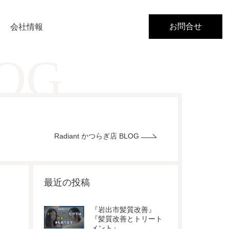
お問合せ
会社情報
LOG
Radiant かつらぎ店 BLOG
最近の投稿
『岩出市髪質改善』
『髪質改善とトリート
メント』