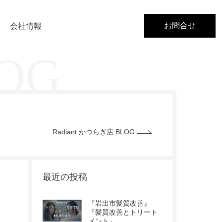
お問合せ
会社情報
LOG
Radiant かつらぎ店 BLOG
最近の投稿
『岩出市髪質改善』
『髪質改善とトリート
メント』