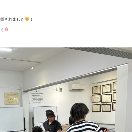
倒されました
！
う