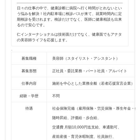
日々の仕事の中で、健康診断に病院へ行く時間がとれないとい
う悩みを解決！社内駐車場に検診バスが来て、就業時間内に定
期検診を受けれます。検診だけでなく、医師に健康相談も出来
るので安心です。
仁インターナショナルは技術面だけでなく、健康面でもアナタ
の美容師ライフを応援します。
.
募集職種
美容師（スタイリスト・アシスタント）
募集形態
正社員・委託業務・パート社員・アルバイト
仕事内容
施術を中心とした業務全般（若者応援宣言企業）
経験・学歴
不問
待遇
社会保険完備（雇用保険・労災保険・厚生年金・健
随時昇給、評価給・歩合給、
交通費 月額10,000円迄支給、車通勤可、
産前産後・育児休暇制度、社員旅行、