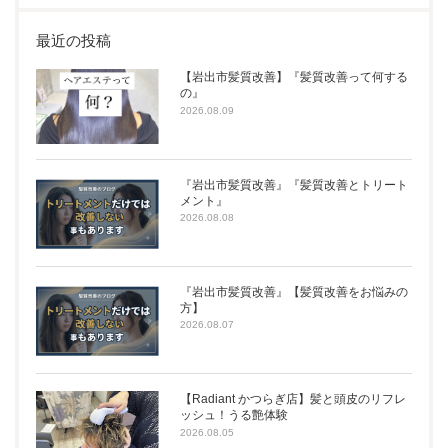
最近の投稿
【岩出市髪質改善】『髪質改善って何する
の』
2026.08.09
『岩出市髪質改善』『髪質改善とトリート
メント』
2026.08.08
『岩出市髪質改善』【髪質改善をお悩みの
方】
2026.08.07
【Radiant かつらぎ店】髪と頭皮のリフレ
ッシュ！うる艶体験
2026.08.05