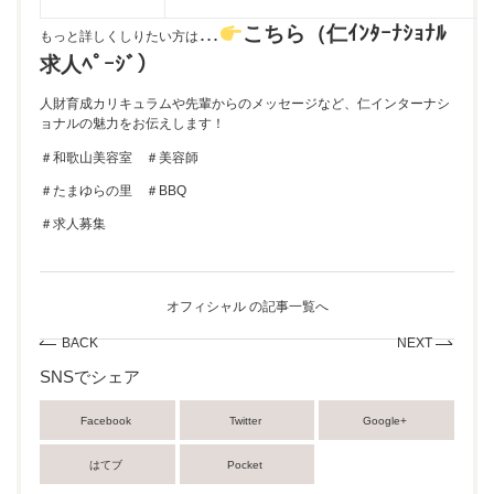
…
こちら（仁ｲﾝﾀｰﾅｼｮﾅﾙ
もっと詳しくしりたい方は
求人ﾍﾟｰｼﾞ）
人財育成カリキュラムや先輩からのメッセージなど、仁インターナシ
ョナルの魅力をお伝えします！
＃和歌山美容室 ＃美容師
＃たまゆらの里 ＃BBQ
＃求人募集
オフィシャル の記事一覧へ
BACK
NEXT
SNSでシェア
Facebook
Twitter
Google+
はてブ
Pocket