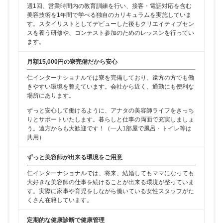
週1回、営業時間内の教育訓練を行い、接客・電話対応を含む
美容技術を1年間で学べる独自のカリキュラムを実施していま
す。スタイリストとしてデビューした後もクリエイティブセン
スを養う研修や、コンテスト参加のためのレッスンを行ってい
ます。
月額15,000円の寮完備だから安心
仁インターナショナルでは寮を完備しており、遠方の方でも働
きやすい環境を整えています。会社から近く、通勤にも便利な
場所にあります。
ずっと安心して働けるように、アナタの美容師ライフをきっち
りとサポートいたします。暮らしと仕事の両面で充実しましょ
う。遠方からも大歓迎です！（一人1部屋で風呂・トイレ等は
共用）
ずっと美容師が出来る環境をご用意
仁インターナショナルでは、将来、結婚してもママになっても
大好きな美容師の仕事を続けることが出来る環境が整っていま
す。実際に家事や育児をしながら働いている女性スタッフがた
くさん在籍しています。
定期的な健康診断で健康管理