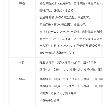
待遇
社会保険完備（雇用保険・労災保険・厚生年金・健
随時昇給、評価給・歩合給、
交通費 月額10,000円迄支給、車通勤可、
産前産後・育児休暇制度、社員旅行、
自社トレーニングセンター完備、自社職業能力開発
カラー・パーマ・ネイル・アイラッシュはスタッフ
一人暮らし寮（マンション）完備/月額15,000円（
2017年秋 託児所オープン!!
休日
毎週 月曜日・第3火曜日・他1日、週休2日制
正月休み（5連休）、大晦日休み、夏期休暇、産前
給与
基本給 ※正社員 スタイリスト （月給）180,000
基本給 ※正社員 アシスタント （月給）160,000
※能力・経験に応じ随時昇給
※各種手当あり