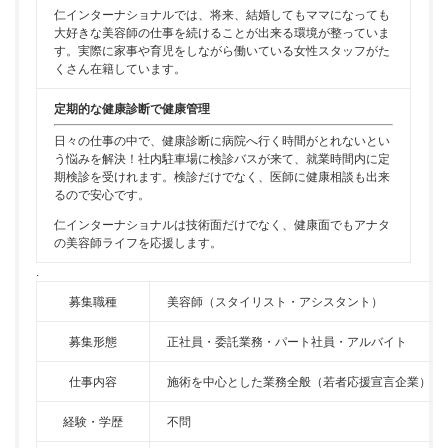
仁インターナショナルでは、将来、結婚してもママになっても
大好きな美容師の仕事を続けることが出来る環境が整っていま
す。実際に家事や育児をしながら働いている女性スタッフがた
くさん在籍しています。
定期的な健康診断で健康管理
日々の仕事の中で、健康診断に病院へ行く時間がとれないとい
う悩みを解決！社内駐車場に検診バスが来て、就業時間内に定
期検診を受けれます。検診だけでなく、医師に健康相談も出来
るので安心です。
仁インターナショナルは技術面だけでなく、健康面でもアナタ
の美容師ライフを応援します。
.
募集職種
美容師（スタイリスト・アシスタント）
募集形態
正社員・委託業務・パート社員・アルバイト
仕事内容
施術を中心とした業務全般（若者応援宣言企業）
経験・学歴
不問