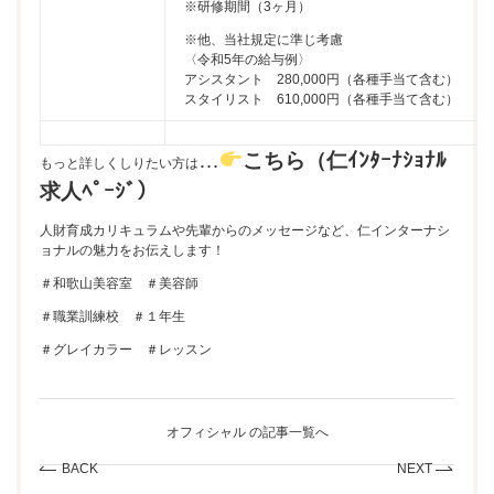
※研修期間（3ヶ月）
※他、当社規定に準じ考慮
〈令和5年の給与例〉
アシスタント 280,000円（各種手当て含む）
スタイリスト 610,000円（各種手当て含む）
…
こちら（仁ｲﾝﾀｰﾅｼｮﾅﾙ
もっと詳しくしりたい方は
求人ﾍﾟｰｼﾞ）
人財育成カリキュラムや先輩からのメッセージなど、仁インターナシ
ョナルの魅力をお伝えします！
＃和歌山美容室 ＃美容師
＃職業訓練校 ＃１年生
＃グレイカラー ＃レッスン
オフィシャル の記事一覧へ
BACK
NEXT