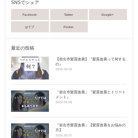
SNSでシェア
Facebook
Twitter
Google+
はてブ
Pocket
最近の投稿
【岩出市髪質改善】『髪質改善って何する
の』
2026.08.09
『岩出市髪質改善』『髪質改善とトリート
メント』
2026.08.08
『岩出市髪質改善』【髪質改善をお悩みの
方】
2026.08.07