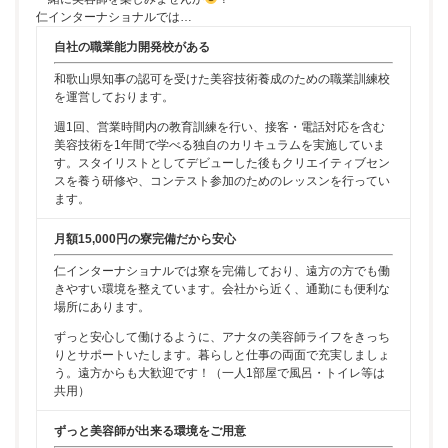
仁インターナショナルでは…
自社の職業能力開発校がある
和歌山県知事の認可を受けた美容技術養成のための職業訓練校
を運営しております。
週1回、営業時間内の教育訓練を行い、接客・電話対応を含む
美容技術を1年間で学べる独自のカリキュラムを実施していま
す。スタイリストとしてデビューした後もクリエイティブセン
スを養う研修や、コンテスト参加のためのレッスンを行ってい
ます。
月額15,000円の寮完備だから安心
仁インターナショナルでは寮を完備しており、遠方の方でも働
きやすい環境を整えています。会社から近く、通勤にも便利な
場所にあります。
ずっと安心して働けるように、アナタの美容師ライフをきっち
りとサポートいたします。暮らしと仕事の両面で充実しましょ
う。遠方からも大歓迎です！（一人1部屋で風呂・トイレ等は
共用）
ずっと美容師が出来る環境をご用意