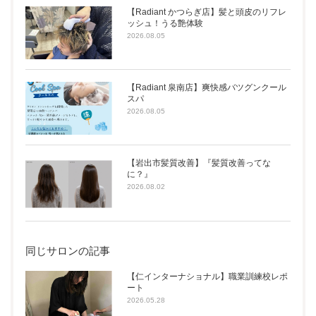
【Radiant かつらぎ店】髪と頭皮のリフレ
ッシュ！うる艶体験
2026.08.05
【Radiant 泉南店】爽快感バツグンクール
スパ
2026.08.05
【岩出市髪質改善】『髪質改善ってな
に？』
2026.08.02
同じサロンの記事
【仁インターナショナル】職業訓練校レポ
ート
2026.05.28