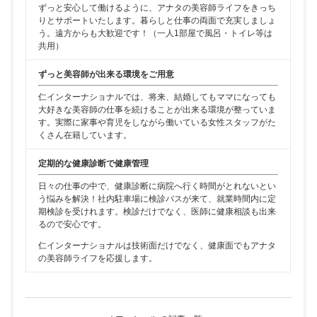
ずっと安心して働けるように、アナタの美容師ライフをきっち
りとサポートいたします。暮らしと仕事の両面で充実しましょ
う。遠方からも大歓迎です！（一人1部屋で風呂・トイレ等は
共用）
ずっと美容師が出来る環境をご用意
仁インターナショナルでは、将来、結婚してもママになっても
大好きな美容師の仕事を続けることが出来る環境が整っていま
す。実際に家事や育児をしながら働いている女性スタッフがた
くさん在籍しています。
定期的な健康診断で健康管理
日々の仕事の中で、健康診断に病院へ行く時間がとれないとい
う悩みを解決！社内駐車場に検診バスが来て、就業時間内に定
期検診を受けれます。検診だけでなく、医師に健康相談も出来
るので安心です。
仁インターナショナルは技術面だけでなく、健康面でもアナタ
の美容師ライフを応援します。