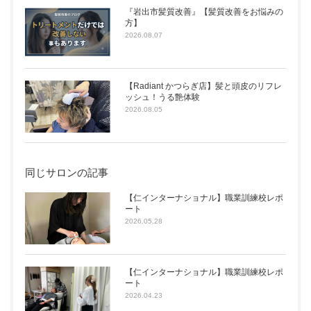
『岩出市髪質改善』【髪質改善をお悩みの
方】
2026.08.07
【Radiant かつらぎ店】髪と頭皮のリフレ
ッシュ！うる艶体験
2026.08.05
同じサロンの記事
【仁インターナショナル】職業訓練校レポ
ート
2026.05.28
【仁インターナショナル】職業訓練校レポ
ート
2026.04.23