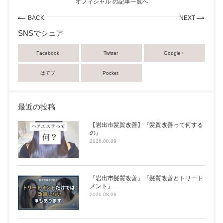
オフィシャル の記事一覧へ
BACK
NEXT
SNSでシェア
Facebook
Twitter
Google+
はてブ
Pocket
最近の投稿
【岩出市髪質改善】『髪質改善って何する
の』
2026.08.09
『岩出市髪質改善』『髪質改善とトリート
メント』
2026.08.08