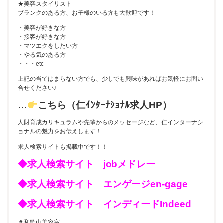
★美容スタイリスト
ブランクのある方、お子様のいる方も大歓迎です！
・美容が好きな方
・接客が好きな方
・マツエクをしたい方
・やる気のある方
・・・etc
上記の当てはまらない方でも、少しでも興味があればお気軽にお問い
合せください♪
…
こちら（仁ｲﾝﾀｰﾅｼｮﾅﾙ求人HP）
人財育成カリキュラムや先輩からのメッセージなど、仁インターナシ
ョナルの魅力をお伝えします！
求人検索サイトも掲載中です！！
◆求人検索サイト jobメドレー
◆求人検索サイト エンゲージen-gage
◆求人検索サイト インディードIndeed
＃和歌山美容室