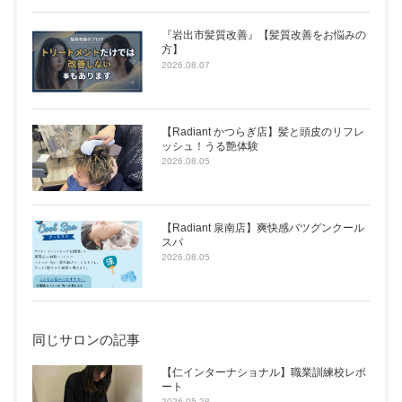
『岩出市髪質改善』【髪質改善をお悩みの
方】
2026.08.07
【Radiant かつらぎ店】髪と頭皮のリフレ
ッシュ！うる艶体験
2026.08.05
【Radiant 泉南店】爽快感バツグンクール
スパ
2026.08.05
同じサロンの記事
【仁インターナショナル】職業訓練校レポ
ート
2026.05.28