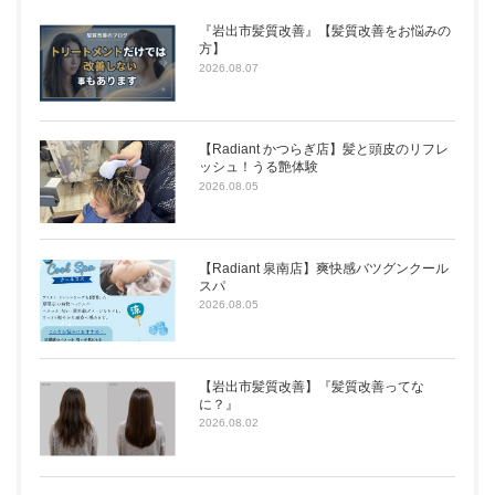
『岩出市髪質改善』【髪質改善をお悩みの
方】
2026.08.07
【Radiant かつらぎ店】髪と頭皮のリフレ
ッシュ！うる艶体験
2026.08.05
【Radiant 泉南店】爽快感バツグンクール
スパ
2026.08.05
【岩出市髪質改善】『髪質改善ってな
に？』
2026.08.02