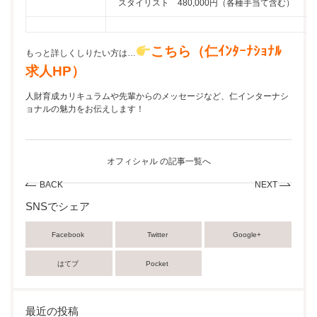
スタイリスト 480,000円（各種手当て含む）
こちら（仁ｲﾝﾀｰﾅｼｮﾅﾙ
もっと詳しくしりたい方は…
求人HP）
人財育成カリキュラムや先輩からのメッセージなど、仁インターナシ
ョナルの魅力をお伝えします！
オフィシャル の記事一覧へ
BACK
NEXT
SNSでシェア
Facebook
Twitter
Google+
はてブ
Pocket
最近の投稿