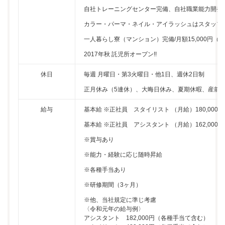
自社トレーニングセンター完備、自社職業能力開発
カラー・パーマ・ネイル・アイラッシュはスタッフ
一人暮らし寮（マンション）完備/月額15,000円（
2017年秋 託児所オープン!!
休日
毎週 月曜日・第3火曜日・他1日、週休2日制
正月休み（5連休）、大晦日休み、夏期休暇、産前
給与
基本給 ※正社員 スタイリスト （月給）180,000
基本給 ※正社員 アシスタント （月給）162,000
※賞与あり
※能力・経験に応じ随時昇給
※各種手当あり
※研修期間（3ヶ月）
※他、当社規定に準じ考慮
〈令和元年の給与例〉
アシスタント 182,000円（各種手当て含む）