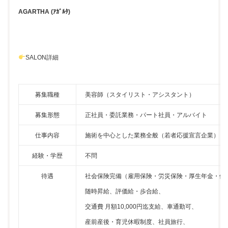
AGARTHA (ｱｶﾞﾙﾀ)
SALON詳細
募集職種
美容師（スタイリスト・アシスタント）
募集形態
正社員・委託業務・パート社員・アルバイト
仕事内容
施術を中心とした業務全般（若者応援宣言企業）
経験・学歴
不問
待遇
社会保険完備（雇用保険・労災保険・厚生年金・健
随時昇給、評価給・歩合給、
交通費 月額10,000円迄支給、車通勤可、
産前産後・育児休暇制度、社員旅行、