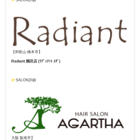
【和歌山 橋本市】
Radiant 隅田店 (ﾗﾃﾞｨｱﾝﾄ ｽﾀﾞ)
SALON詳細
大阪 阪南市】