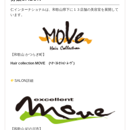
仁インターナショナルは、和歌山県下に１３店舗の美容室を展開して
います。
【和歌山 かつらぎ町】
Hair collection MOVE (ﾍｱｰｺﾚｸｼｮﾝ ﾑｰｳﾞ)
SALON詳細
【和歌山 紀の川市】