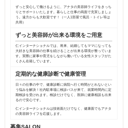
ずっと安心して働けるように、アナタの美容師ライフをきっち
りとサポートいたします。暮らしと仕事の両面で充実しましょ
う。遠方からも大歓迎です！（一人1部屋で風呂・トイレ等は
共用）
ずっと美容師が出来る環境をご用意
仁インターナショナルでは、将来、結婚してもママになっても
大好きな美容師の仕事を続けることが出来る環境が整っていま
す。実際に家事や育児をしながら働いている女性スタッフがた
くさん在籍しています。
定期的な健康診断で健康管理
日々の仕事の中で、健康診断に病院へ行く時間がとれないとい
う悩みを解決！社内駐車場に検診バスが来て、就業時間内に定
期検診を受けれます。検診だけでなく、医師に健康相談も出来
るので安心です。
仁インターナショナルは技術面だけでなく、健康面でもアナタ
の美容師ライフを応援します。
募集SALON