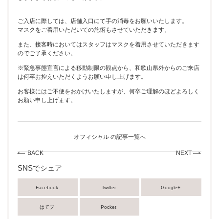
ご入店に際しては、店舗入口にて手の消毒をお願いいたします。
マスクをご着用いただいての施術もさせていただきます。
また、接客時においてはスタッフはマスクを着用させていただきます
のでご了承ください。
※緊急事態宣言による移動制限の観点から、和歌山県外からのご来店
は何卒お控えいただくようお願い申し上げます。
お客様にはご不便をおかけいたしますが、何卒ご理解のほどよろしく
お願い申し上げます。
オフィシャル の記事一覧へ
BACK
NEXT
SNSでシェア
Facebook
Twitter
Google+
はてブ
Pocket