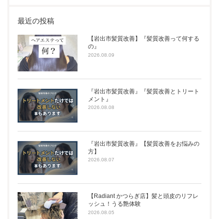
最近の投稿
【岩出市髪質改善】『髪質改善って何する
の』
2026.08.09
『岩出市髪質改善』『髪質改善とトリート
メント』
2026.08.08
『岩出市髪質改善』【髪質改善をお悩みの
方】
2026.08.07
【Radiant かつらぎ店】髪と頭皮のリフレ
ッシュ！うる艶体験
2026.08.05