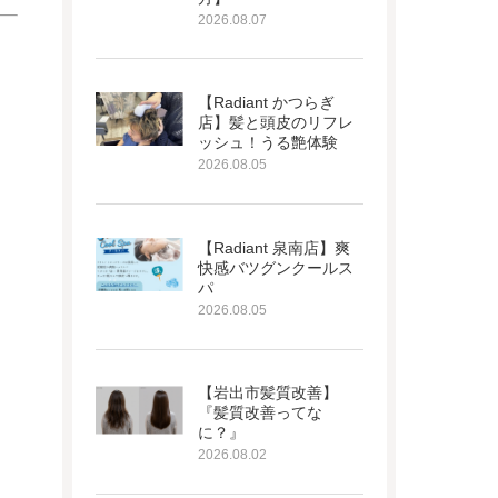
2026.08.07
【Radiant かつらぎ
店】髪と頭皮のリフレ
ッシュ！うる艶体験
2026.08.05
【Radiant 泉南店】爽
快感バツグンクールス
パ
2026.08.05
【岩出市髪質改善】
『髪質改善ってな
に？』
2026.08.02