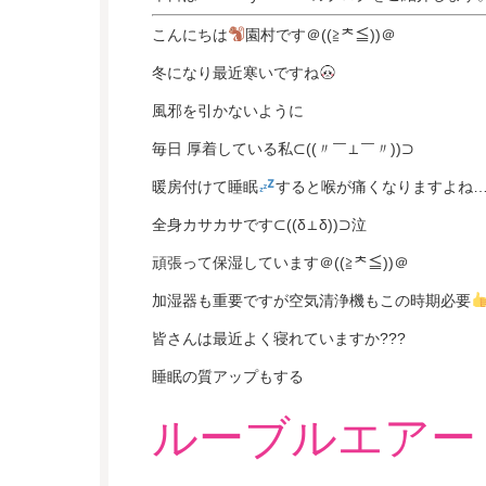
こんにちは
園村です＠((≧ᄎ≦))＠
冬になり最近寒いですね
風邪を引かないように
毎日 厚着している私⊂((〃￣⊥￣〃))⊃
暖房付けて睡眠
すると喉が痛くなりますよね
全身カサカサです⊂((δ⊥δ))⊃泣
頑張って保湿しています＠((≧ᄎ≦))＠
加湿器も重要ですが空気清浄機もこの時期必要
皆さんは最近よく寝れていますか???
睡眠の質アップもする
ルーブルエアー