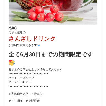
特典③
美容と健康の
さんざしドリンク
が無料で試飲できます
全て6月30日までの期間限定です
皆さまのご来店心よりお待ちしております
○●○●○●○●○●○●○●○●○●○●○●○●
ハーモニーズムーブ
Tel 0736-63-3815
○●○●○●○●○●○●○●○●○●○●○●○●
＃和歌山美容室 ＃岩出市
＃１９周年 ＃期間限定