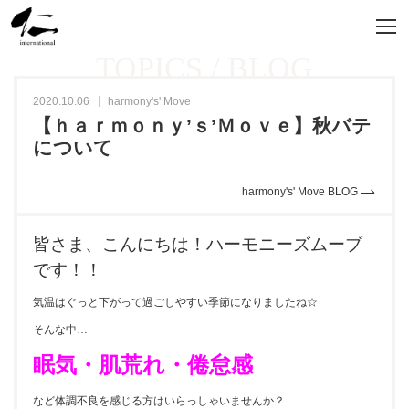
TOPICS / BLOG
2020.10.06
harmony's' Move
【ｈａｒｍｏｎｙ’ｓ’Ｍｏｖｅ】秋バテ
について
harmony's' Move BLOG
皆さま、こんにちは！ハーモニーズムーブ
です！！
気温はぐっと下がって過ごしやすい季節になりましたね☆
そんな中…
眠気・肌荒れ・倦怠感
など体調不良を感じる方はいらっしゃいませんか？