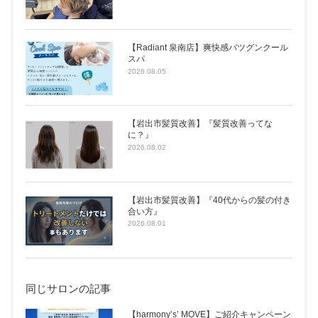
【Radiant 泉南店】爽快感バツグンクール
スパ
2026.08.05
【岩出市髪質改善】『髪質改善ってな
に？』
2026.08.02
【岩出市髪質改善】『40代からの髪の付き
合い方』
2026.08.01
同じサロンの記事
【harmony’s’ MOVE】ご紹介キャンペーン