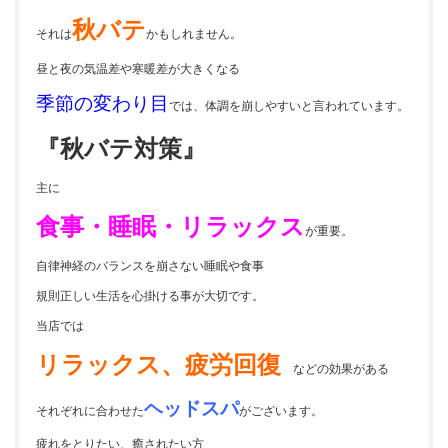
秋バテ
それは
かもしれません。
昼と夜の気温差や寒暖差が大きくなる
季節の変わり目
では、体調を崩しやすいと言われています。
『秋バテ対策』
主に
食事・睡眠・リラックス
が重要。
自律神経のバランスを崩さない睡眠や食事
規則正しい生活を心掛ける事が大切です。
当店では
リラックス、疲労回復
などの効果がある
ヘッドスパ
それぞれに合わせた
がございます。
疲れをとりたい、癒されたい方