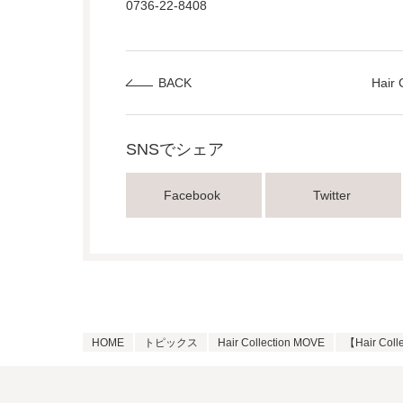
0736-22-8408
BACK
Hair
SNSでシェア
Facebook
Twitter
HOME
トピックス
Hair Collection MOVE
【Hair Co