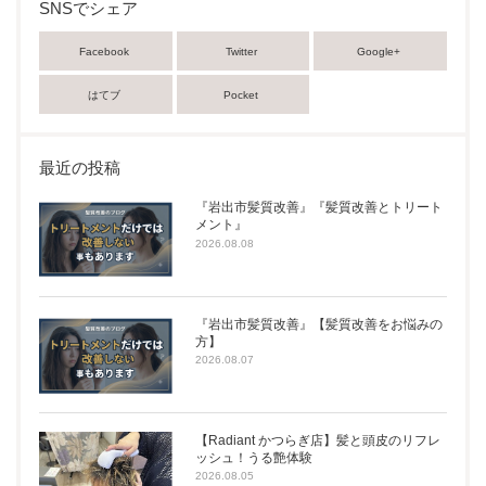
SNSでシェア
Facebook
Twitter
Google+
はてブ
Pocket
最近の投稿
『岩出市髪質改善』『髪質改善とトリート
メント』
2026.08.08
『岩出市髪質改善』【髪質改善をお悩みの
方】
2026.08.07
【Radiant かつらぎ店】髪と頭皮のリフレ
ッシュ！うる艶体験
2026.08.05