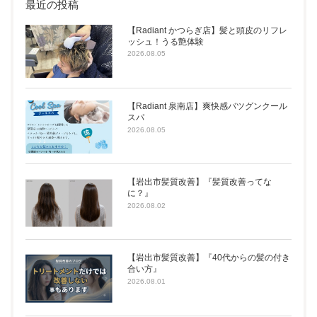
最近の投稿
【Radiant かつらぎ店】髪と頭皮のリフレ
ッシュ！うる艶体験
2026.08.05
【Radiant 泉南店】爽快感バツグンクール
スパ
2026.08.05
【岩出市髪質改善】『髪質改善ってな
に？』
2026.08.02
【岩出市髪質改善】『40代からの髪の付き
合い方』
2026.08.01