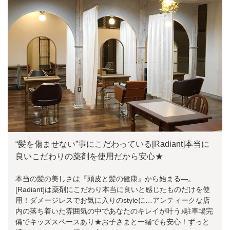
“髪を傷ませない”事にこだわっている[Radiant]本当に
良いこだわりの薬剤を使用だから安心★
本当の髪の美しさは『頭皮と髪の健康』から始まる―。
[Radiant]は薬剤にこだわり本当に良いと感じたものだけを使
用！ダメージレスでお気に入りのstyleに…アンティークな店
内の落ち着いた雰囲気の中であなたのキレイが叶う♪駐車場完
備でキッズスペースあり★お子さまと一緒でも安心！ずっと