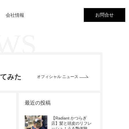
お問合せ
会社情報
EWS
べてみた
オフィシャル ニュース
最近の投稿
【Radiant かつらぎ
店】髪と頭皮のリフレ
ッシュ！うる艶体験