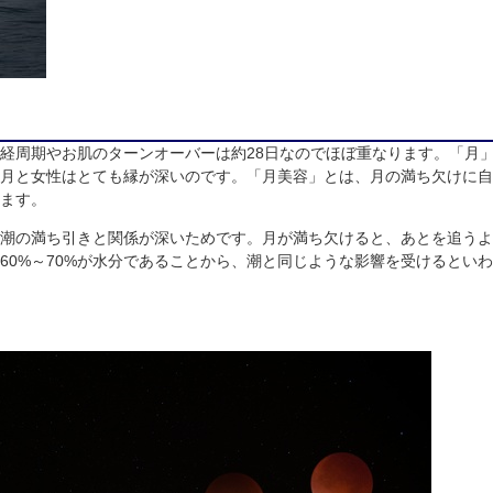
月経周期やお肌のターンオーバーは約28日なのでほぼ重なります。「月
月と女性はとても縁が深いのです。「月美容」とは、月の満ち欠けに自
ます。
潮の満ち引きと関係が深いためです。月が満ち欠けると、あとを追うよ
60%～70%が水分であることから、潮と同じような影響を受けるとい