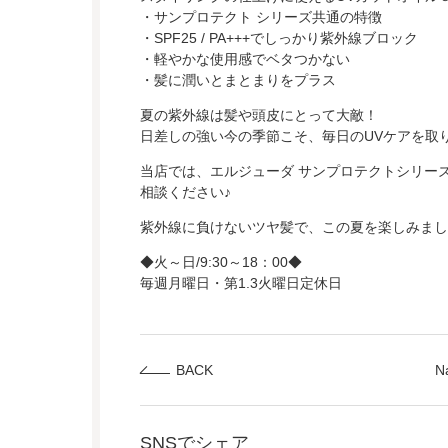
・サンプロテクト シリーズ共通の特徴
・SPF25 / PA+++でしっかり紫外線ブロック
・軽やかな使用感でベタつかない
・髪に潤いとまとまりをプラス
夏の紫外線は髪や頭皮にとって大敵！
日差しの強い今の季節こそ、毎日のUVケアを取
当店では、エルジューダ サンプロテクトシリー
相談ください♪
紫外線に負けないツヤ髪で、この夏を楽しみまし
◆火～日/9:30～18：00◆
毎週月曜日・第1.3火曜日定休日
BACK
N
SNSでシェア