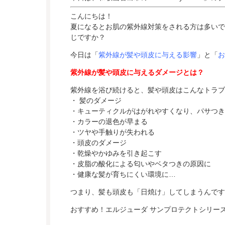
こんにちは！
夏になるとお肌の紫外線対策をされる方は多いで
じですか？
今日は「
紫外線が髪や頭皮に与える影響
」と「
お
紫外線が髪や頭皮に与えるダメージとは？
紫外線を浴び続けると、髪や頭皮はこんなトラブ
・ 髪のダメージ
・キューティクルがはがれやすくなり、パサつき
・カラーの退色が早まる
・ツヤや手触りが失われる
・頭皮のダメージ
・乾燥やかゆみを引き起こす
・皮脂の酸化による匂いやベタつきの原因に
・健康な髪が育ちにくい環境に…
つまり、髪も頭皮も「日焼け」してしまうんです
おすすめ！エルジューダ サンプロテクトシリー