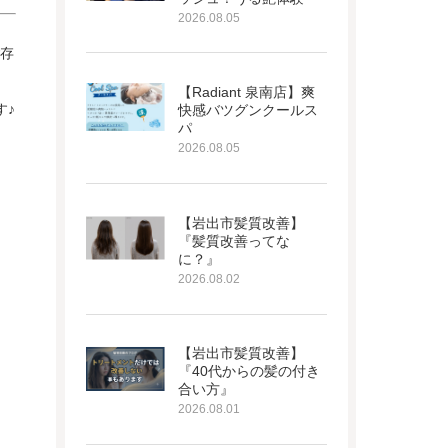
2026.08.05
存
【Radiant 泉南店】爽
す♪
快感バツグンクールス
パ
2026.08.05
【岩出市髪質改善】
『髪質改善ってな
に？』
2026.08.02
【岩出市髪質改善】
『40代からの髪の付き
合い方』
2026.08.01