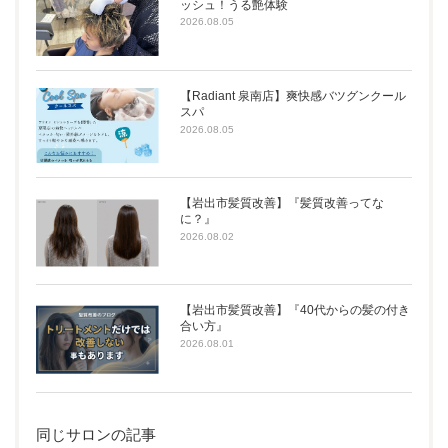
ッシュ！うる艶体験
2026.08.05
【Radiant 泉南店】爽快感バツグンクール
スパ
2026.08.05
【岩出市髪質改善】『髪質改善ってな
に？』
2026.08.02
【岩出市髪質改善】『40代からの髪の付き
合い方』
2026.08.01
同じサロンの記事