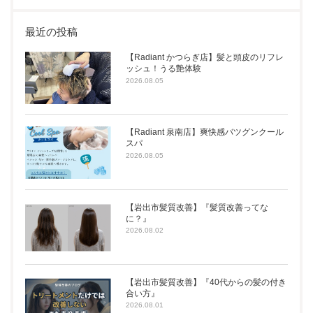
最近の投稿
【Radiant かつらぎ店】髪と頭皮のリフレ
ッシュ！うる艶体験
2026.08.05
【Radiant 泉南店】爽快感バツグンクール
スパ
2026.08.05
【岩出市髪質改善】『髪質改善ってな
に？』
2026.08.02
【岩出市髪質改善】『40代からの髪の付き
合い方』
2026.08.01