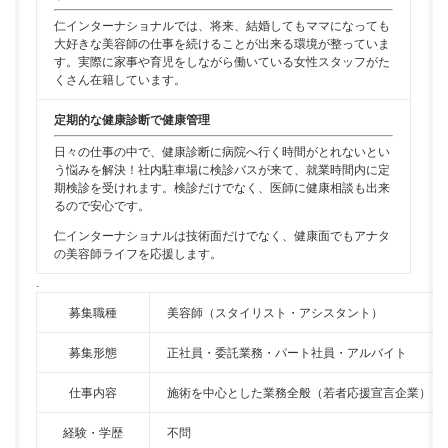
仁インターナショナルでは、将来、結婚してもママになっても
大好きな美容師の仕事を続けることが出来る環境が整っていま
す。実際に家事や育児をしながら働いている女性スタッフがた
くさん在籍しています。
定期的な健康診断で健康管理
日々の仕事の中で、健康診断に病院へ行く時間がとれないとい
う悩みを解決！社内駐車場に検診バスが来て、就業時間内に定
期検診を受けれます。検診だけでなく、医師に健康相談も出来
るので安心です。
仁インターナショナルは技術面だけでなく、健康面でもアナタ
の美容師ライフを応援します。
.
募集職種
美容師（スタイリスト・アシスタント）
募集形態
正社員・委託業務・パート社員・アルバイト
仕事内容
施術を中心とした業務全般（若者応援宣言企業）
経験・学歴
不問