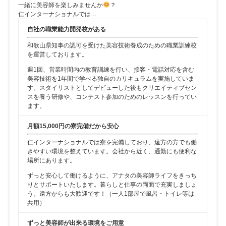
一緒に美容師を楽しみませんか
？
仁インターナショナルでは…
自社の職業能力開発校がある
和歌山県知事の認可を受けた美容技術養成のための職業訓練校
を運営しております。
週1回、営業時間内の教育訓練を行い、接客・電話対応を含む
美容技術を1年間で学べる独自のカリキュラムを実施していま
す。スタイリストとしてデビューした後もクリエイティブセン
スを養う研修や、コンテスト参加のためのレッスンを行ってい
ます。
月額15,000円の寮完備だから安心
仁インターナショナルでは寮を完備しており、遠方の方でも働
きやすい環境を整えています。会社から近く、通勤にも便利な
場所にあります。
ずっと安心して働けるように、アナタの美容師ライフをきっち
りとサポートいたします。暮らしと仕事の両面で充実しましょ
う。遠方からも大歓迎です！（一人1部屋で風呂・トイレ等は
共用）
ずっと美容師が出来る環境をご用意