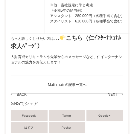
※他、当社規定に準じ考慮
〈令和5年の給与例〉
アシスタント 280,000円（各種手当て含む）
スタイリスト 610,000円（各種手当て含む）
…
こちら（仁ｲﾝﾀｰﾅｼｮﾅﾙ
もっと詳しくしりたい方は
求人ﾍﾟｰｼﾞ）
人財育成カリキュラムや先輩からのメッセージなど、仁インターナシ
ョナルの魅力をお伝えします！
Matin hair の記事一覧へ
BACK
NEXT
SNSでシェア
Facebook
Twitter
Google+
はてブ
Pocket