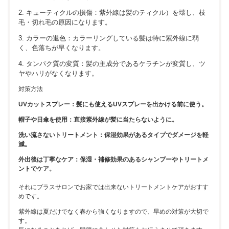
2. キューティクルの損傷：紫外線は髪のティクル）を壊し、枝
毛・切れ毛の原因になります。
3. カラーの退色：カラーリングしている髪は特に紫外線に弱
く、色落ちが早くなります。
4. タンパク質の変質：髪の主成分であるケラチンが変質し、ツ
ヤやハリがなくなります。
対策方法
UVカットスプレー：髪にも使えるUVスプレーを出かける前に使う。
帽子や日傘を使用：直接紫外線が髪に当たらないように。
洗い流さないトリートメント：保湿効果があるタイプでダメージを軽
減。
外出後は丁寧なケア：保湿・補修効果のあるシャンプーやトリートメ
ントでケア。
それにプラスサロンでお家では出来ないトリートメントケアがおすす
めです。
紫外線は夏だけでなく春から強くなりますので、早めの対策が大切で
す。