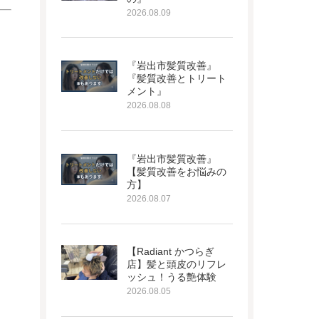
2026.08.09
『岩出市髪質改善』
『髪質改善とトリート
メント』
2026.08.08
『岩出市髪質改善』
【髪質改善をお悩みの
方】
2026.08.07
【Radiant かつらぎ
店】髪と頭皮のリフレ
ッシュ！うる艶体験
2026.08.05