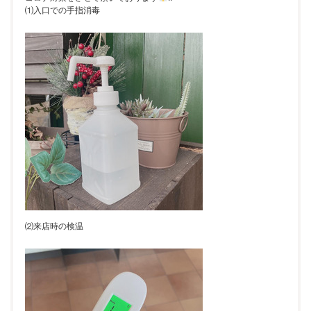
⑴入口での手指消毒
⑵来店時の検温