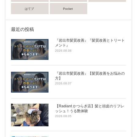
はてブ
Pocket
最近の投稿
『岩出市髪質改善』『髪質改善とトリート
メント』
2026.08.08
『岩出市髪質改善』【髪質改善をお悩みの
方】
2026.08.07
【Radiant かつらぎ店】髪と頭皮のリフレ
ッシュ！うる艶体験
2026.08.05