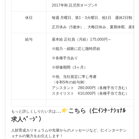
2017年秋 託児所オープン!!
休日
毎週 月曜日、第1・3火曜日、他1日 週休2日制
正月休み（5連休）、大晦日休み、夏期休暇、産前
給与
基本給 正社員（月給）175,000円～
※能力・経験に応じ随時昇給
※各種手当あり
※研修期間（3ヶ月）
※他、当社規定に準じ考慮
〈令和5年の給与例〉
アシスタント 280,000円（各種手当て含む）
スタイリスト 610,000円（各種手当て含む）
…
こちら（仁ｲﾝﾀｰﾅｼｮﾅﾙ
もっと詳しくしりたい方は
求人ﾍﾟｰｼﾞ）
人財育成カリキュラムや先輩からのメッセージなど、仁インターナシ
ョナルの魅力をお伝えします！