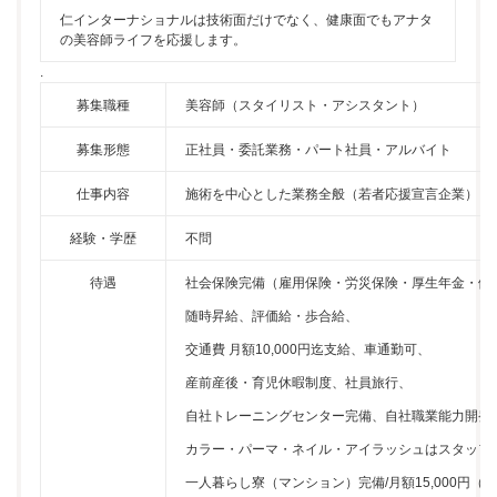
仁インターナショナルは技術面だけでなく、健康面でもアナタ
の美容師ライフを応援します。
.
募集職種
美容師（スタイリスト・アシスタント）
募集形態
正社員・委託業務・パート社員・アルバイト
仕事内容
施術を中心とした業務全般（若者応援宣言企業）
経験・学歴
不問
待遇
社会保険完備（雇用保険・労災保険・厚生年金・健
随時昇給、評価給・歩合給、
交通費 月額10,000円迄支給、車通勤可、
産前産後・育児休暇制度、社員旅行、
自社トレーニングセンター完備、自社職業能力開発
カラー・パーマ・ネイル・アイラッシュはスタッフ
一人暮らし寮（マンション）完備/月額15,000円（