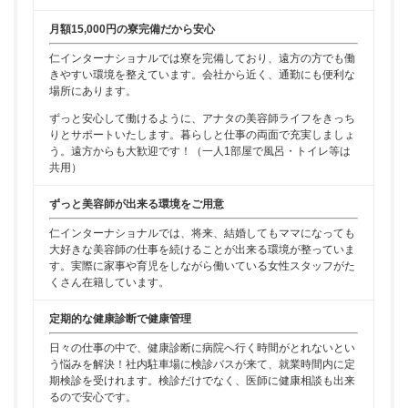
月額15,000円の寮完備だから安心
仁インターナショナルでは寮を完備しており、遠方の方でも働
きやすい環境を整えています。会社から近く、通勤にも便利な
場所にあります。
ずっと安心して働けるように、アナタの美容師ライフをきっち
りとサポートいたします。暮らしと仕事の両面で充実しましょ
う。遠方からも大歓迎です！（一人1部屋で風呂・トイレ等は
共用）
ずっと美容師が出来る環境をご用意
仁インターナショナルでは、将来、結婚してもママになっても
大好きな美容師の仕事を続けることが出来る環境が整っていま
す。実際に家事や育児をしながら働いている女性スタッフがた
くさん在籍しています。
定期的な健康診断で健康管理
日々の仕事の中で、健康診断に病院へ行く時間がとれないとい
う悩みを解決！社内駐車場に検診バスが来て、就業時間内に定
期検診を受けれます。検診だけでなく、医師に健康相談も出来
るので安心です。