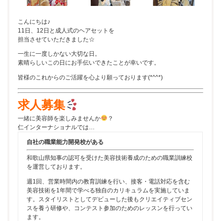
こんにちは♪
11日、12日と成人式のヘアセットを
担当させていただきました☆
一生に一度しかない大切な日。
素晴らしいこの日にお手伝いできたことが幸いです。
皆様のこれからのご活躍を心より願っております(*^^*)
求人募集
一緒に美容師を楽しみませんか
？
仁インターナショナルでは…
自社の職業能力開発校がある
和歌山県知事の認可を受けた美容技術養成のための職業訓練校
を運営しております。
週1回、営業時間内の教育訓練を行い、接客・電話対応を含む
美容技術を1年間で学べる独自のカリキュラムを実施していま
す。スタイリストとしてデビューした後もクリエイティブセン
スを養う研修や、コンテスト参加のためのレッスンを行ってい
ます。