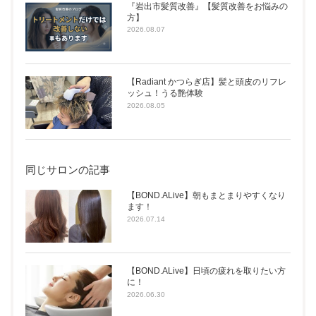
『岩出市髪質改善』【髪質改善をお悩みの
方】
2026.08.07
【Radiant かつらぎ店】髪と頭皮のリフレ
ッシュ！うる艶体験
2026.08.05
同じサロンの記事
【BOND.ALive】朝もまとまりやすくなり
ます！
2026.07.14
【BOND.ALive】日頃の疲れを取りたい方
に！
2026.06.30