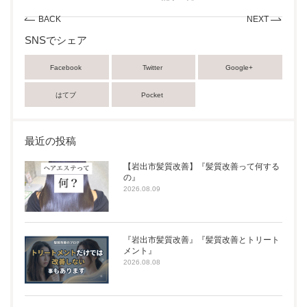
BACK
NEXT
SNSでシェア
Facebook
Twitter
Google+
はてブ
Pocket
最近の投稿
【岩出市髪質改善】『髪質改善って何する
の』
2026.08.09
『岩出市髪質改善』『髪質改善とトリート
メント』
2026.08.08