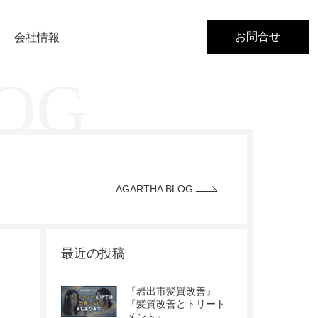
お問合せ
会社情報
LOG
AGARTHA BLOG
最近の投稿
『岩出市髪質改善』
『髪質改善とトリート
メント』