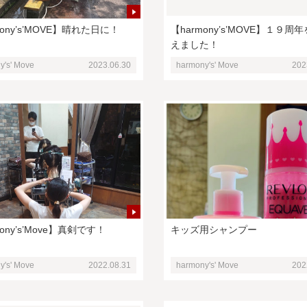
mony’s’MOVE】晴れた日に！
【harmony’s’MOVE】１９周
えました！
y's' Move
2023.06.30
harmony's' Move
202
ony’s’Move】真剣です！
キッズ用シャンプー
y's' Move
2022.08.31
harmony's' Move
202