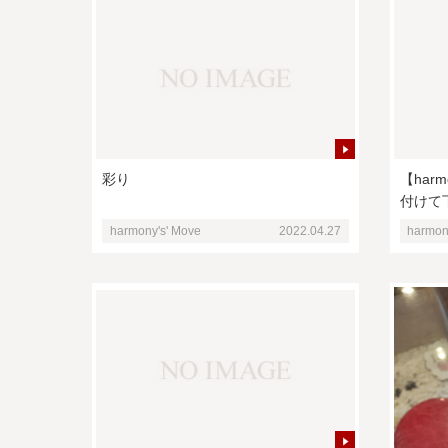
彩り
【har
付けて
harmony's' Move
2022.04.27
harmon