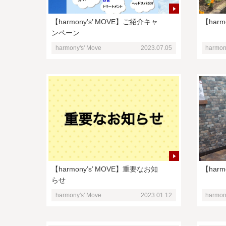
【harmony’s’ MOVE】ご紹介キャ
【har
ンペーン
harmony's' Move
2023.07.05
harmon
【harmony’s’ MOVE】重要なお知
【harm
らせ
harmony's' Move
2023.01.12
harmon