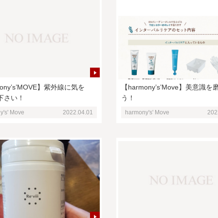
mony’s’MOVE】紫外線に気を
【harmony’s’Move】美意識を
下さい！
う！
y's' Move
2022.04.01
harmony's' Move
202