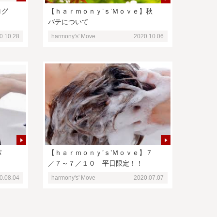
ログ
【ｈａｒｍｏｎｙ’ｓ’Ｍｏｖｅ】秋
バテについて
0.10.28
harmony's' Move
2020.10.06
パ
【ｈａｒｍｏｎｙ’ｓ’Ｍｏｖｅ】７
／７～７／１０ 平日限定！！
0.08.04
harmony's' Move
2020.07.07