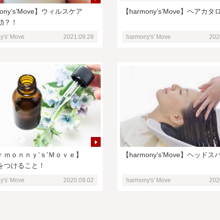
mony’s’Move】ウィルスケア
【harmony’s’Move】ヘアカタ
効？！
y's' Move
2021.09.28
harmony's' Move
202
ｒｍｏｎｎｙ’ｓ’Ｍｏｖｅ】
【harmony’s’Move】ヘッドス
をつけること！
y's' Move
2020.09.02
harmony's' Move
202