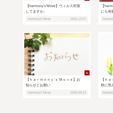
【harmony’s’Move】ウィルス対策
【har
してますか。
にも有
harmony's' Move
2021.12.07
harmon
【ｈａｒｍｏｎｙ’ｓ’Ｍｏｖｅ】お
【ｈａ
知らせとお願い
秋に気
harmony's' Move
2020.09.23
harmon